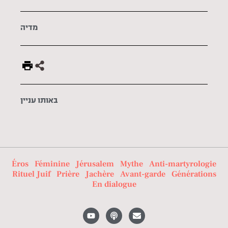
מדיה
באותו עניין
Éros
Féminine
Jérusalem
Mythe
Anti-martyrologie
Rituel Juif
Prière
Jachère
Avant-garde
Générations
En dialogue