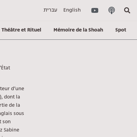
עברית
English
Théâtre et Rituel
Mémoire de la Shoah
Spot
’État
uteur d’une
), dont la
rtie de la
nglais sous
t son
z Sabine