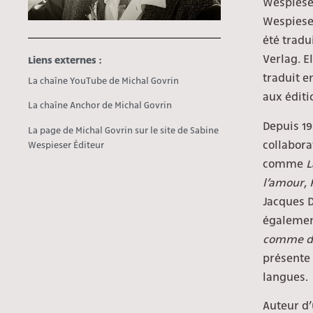
Wespiese
Wespieser
été tradu
Verlag
.
E
Liens externes :
traduit e
La chaîne YouTube de Michal Govrin
aux édit
La chaîne Anchor de Michal Govrin
Depuis 19
La page de Michal Govrin sur le site de Sabine
collaborat
Wespieser Éditeur
comme
L
l’amour
,
Jacques D
également
comme de
présente
langues.
Auteur d’