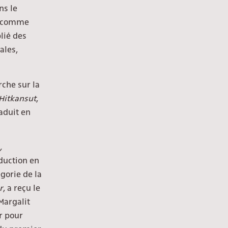
ns le
rs comme
lié des
ales,
rche sur la
Hitkansut
,
raduit en
,
aduction en
gorie de la
r
, a reçu le
Margalit
er pour