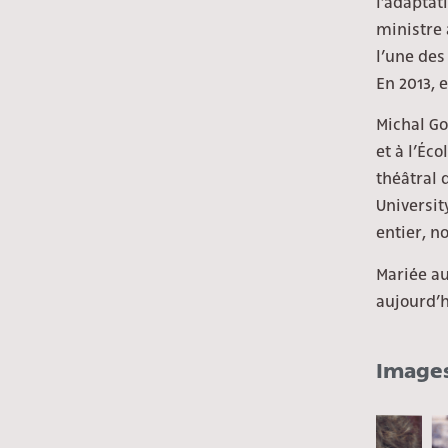
l’adaptat
ministre 
l’une des
En 2013, e
Michal Go
et à l’Éco
théâtral 
Universit
entier, n
Mariée au
aujourd’h
Images