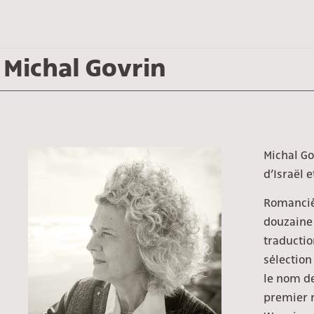
Michal Govrin
Michal Go
d’Israël 
Romancièr
douzaine 
traductio
sélection
le nom d
premier r