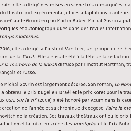
ain, elle a dirigé des mises en scène très remarquées, da
du théâtre juif expérimental, et des adaptations d’auteu
Jean-Claude Grumberg ou Martin Buber. Michal Govrin a pub
éoriques et autobiographiques dans des revues internation
 Temps modernes.
 2016, elle a dirigé, à l’institut Van Leer, un groupe de reche
sion de la
Shoah.
Elle
a ensuite été à la tête de la rédaction
ur la mémoire de la Shoah
diffusé par l’Institut Hartman, t
français et russe.
e Michal Govrin est largement décorée. Son roman,
Le Nom
)
a obtenu le prix Kugel en Israël et le prix Koret pour la tr
ux USA.
Sur le vif
(2008)
a été honoré par Acum dans la caté
 création de l’année et sa chronique d’exégèse,
Faire la me
novitch de la création. Ses travaux théâtraux ont eu le prix 
raduction et la mise en scène des
Immigrés
, et le Prix Bub