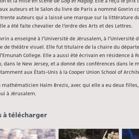
ion et la mise en scène de
Gog et Magog
. Elle a reçu le pri
aux auteurs et le Salon du livre de Paris a nommé Govrin
 trente auteurs qui a laissé une marque sur la littérature 
lle a été faite chevalier de l’ordre des Arts et des Lettres.
vrin a enseigné à l’Université de Jérusalem, à l’Université d
le de théâtre visuel. Elle fut
titulaire de la chaire du dépar
d’Emunah College. Elle a aussi été écrivain en résidence à 
y, dans le New Jersey, et a donné des conférences dans le
otamment aux États-Unis à la Cooper Union School of Archit
 mathématicien Haim Brezis, avec qui elle a eu deux filles, 
ui à Jérusalem.
 à télécharger