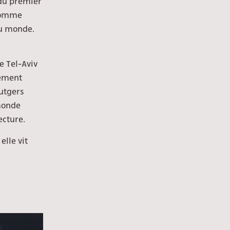
x du premier
 comme
du monde.
e Tel-Aviv
tement
Rutgers
 monde
ecture.
elle vit