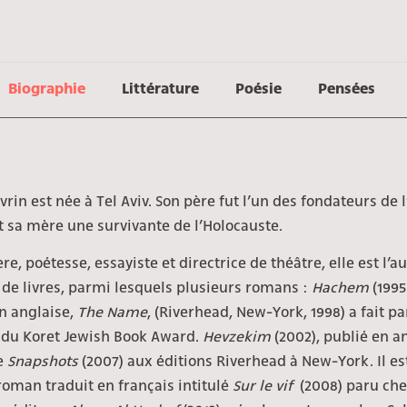
Biographie
Littérature
Poésie
Pensées
vrin est née à Tel Aviv. Son père fut l’un des fondateurs de l
et sa mère une survivante de l’Holocauste.
e, poétesse, essayiste et directrice de théâtre, elle est l’a
de livres, parmi lesquels plusieurs romans :
Hachem
(1995
n anglaise,
The
Name
, (Riverhead, New-York, 1998) a fait pa
 du Koret Jewish Book Award.
Hevzekim
(2002), publié en a
e
Snapshots
(2007) aux éditions Riverhead à New-York. Il es
oman traduit en français intitulé
Sur le vif
(2008) paru che