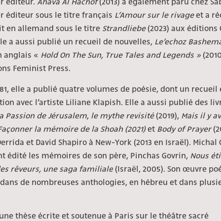
r éditeur.
Ahava Al Hachof
(2013) a également paru chez Sa
 éditeur sous le titre français
L’
Amour sur le rivage
et a 
it en allemand sous le titre
Strandliebe
(2023) aux éditions
lle a aussi publié un recueil de nouvelles,
Le’echoz Bashem
n anglais «
Hold On The Sun,
True Tales and Legends »
(2010
ions
Feminist Press.
81, elle a publié quatre volumes de poésie, dont un recueil
ion avec l’artiste Liliane Klapish. Elle a aussi publié des liv
a Passion de Jérusalem
,
le mythe revisité
(2019),
Mais il y a
Façonner la mémoire de la Shoah (2021)
et
Body of Prayer
(2
errida et David Shapiro
à New-York (2013 en Israël)
. Michal
 édité les mémoires de son père, Pinchas Govrin,
Nous ét
s rêveurs, une saga familiale
(Israël, 2005). Son œuvre po
 dans de nombreuses anthologies, en hébreu et dans plusi
une thèse écrite et soutenue à Paris sur le théâtre sacré