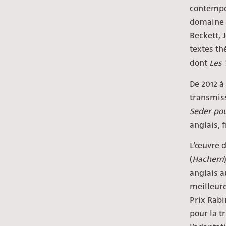
contempor
domaine 
Beckett, 
textes th
dont
Les
De 2012 à
transmis
Seder po
anglais, 
L’œuvre d
(
Hachem
anglais a
meilleure
Prix Rabi
pour la t