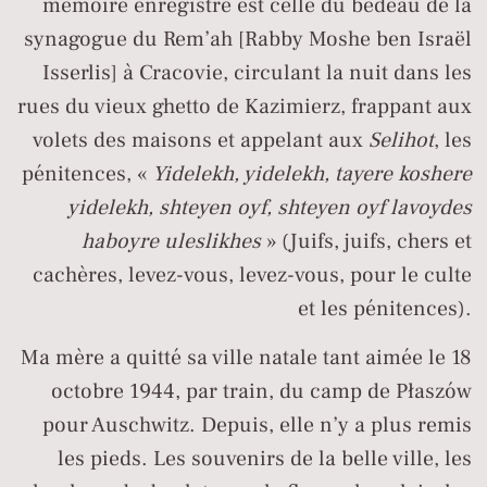
mémoire enregistré est celle du bedeau de la
synagogue du Rem’ah [Rabby Moshe ben Israël
Isserlis] à Cracovie, circulant la nuit dans les
rues du vieux ghetto de Kazimierz, frappant aux
volets des maisons et appelant aux
Selihot
, les
pénitences, «
Yidelekh, yidelekh, tayere koshere
yidelekh, shteyen oyf, shteyen oyf lavoydes
haboyre uleslikhes
» (Juifs, juifs, chers et
cachères, levez-vous, levez-vous, pour le culte
et les pénitences).
Ma mère a quitté sa ville natale tant aimée le 18
octobre 1944, par train, du camp de Płaszów
pour Auschwitz. Depuis, elle n’y a plus remis
les pieds. Les souvenirs de la belle ville, les