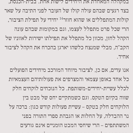
במקהלה המאחדת את היחידים לישות אחת. בבית-הכנסת,
בצד רגעים שבהם עולה קולו של העובר לפני התיבה על שאר
14
קולות המתפללים או שהוא חוזר
יחידי על תפילת הציבור,
הרי שכל פרט מתפלל לעצמו, וגם במקומות שבהם עונה
הקהל לחזן, מכוון כל מתפלל את תפילתו ישירות לאוזניו של
הקב"ה, מבלי שמנצח כלשהו יארגן בהכרח את הקהל לציבור
אחיד.
אנו עדים, אם כן, לציבור מיוחד המורכב מיחידים הפועלים
כל אחד באופן עצמאי והמצרפים את פעולותיהם העצמאיות
לכלל עשיית-יחידים-משותפת. כל הנוכחים לוקחים חלק
שווה בקיום הטקס. וגם כשמתקיים יחס של מבט בין
הלוקחים חלק בטקס – עשיית פעולות קודש כגון: ברכה על
נר ההבדלה, על החלות או הגבהת ספרי התורה בפני
המשתתפים – הרי שיחסי המבט הזמניים אינם גורעים