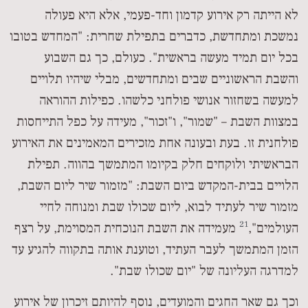
לא הייתה רק אירוע קדמון וחד-פעמי, אלא היא פעולה
נמשכת ומתחדשת, כדברים בתפילת שחרית: "המחדש בטובו
בכל יום תמיד מעשה בראשית". כעולם, כך גם השבוע
והשבת הראשוניים שבים ומתחדשים, מבלי שיהיו תלויים
למעשה בשחזור אנושי פולחני כלשהו. כפילות ההוראה
במצוות השבת – "שמור", ו"זכור", מעידה על כפל התייחסות
פולחנית זו. בעת ובעונה אחת מזכירים המאמינים את האירוע
הבראשיתי ולוקחים חלק בקיומו המתמשך בהווה. תפילת
הלויים בבית-המקדש ביום השבת: "מזמור שיר ליום השבת,
מזמור שיר לעתיד לבוא, ליום שכולו שבת ומנוחה לחיי
21
העולמים",
מעמידה את השבת הנוכחית המסוימת, על רצף
הזמן המתמשך לעבר העתיד, וטוענת אותה בתקווה להגיע עד
למדרגה העליונה של "יום שכולו שבת".
וכך גם שאר החגים והמועדים, נוסף להיותם זיכרון של אירוע