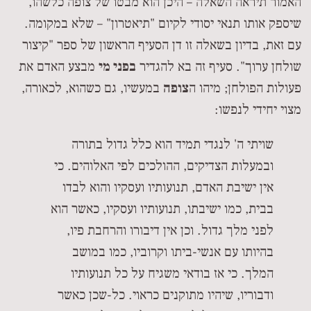
האמור תיראה השאלה – היכן הוא מבטו של צופה כלשהו,
שיספק אותו תנאי יסודי לקיום "תיאטרון" – שלא במקומה.
עם זאת, בדיון בשאלה זו דן הסעיף הראשון של ספר "קיצור
שולחן ערוך". סעיף זה בא להגדיר
בפני מי
מבצע האדם את
פעולות הפולחן; מיהו ה
צופה
במעשיו, גם כשהוא, לכאורה,
מצוי יחידי לנפשו:
שויתי ה' לנגדי תמיד הוא כלל גדול בתורה
ובמעלות הצדיקים, ההולכים לפי האלוהים. כי
אין ישיבת האדם, תנועותיו ועסקיו והוא לבדו
בבית, כמו ישיבתו, תנועותיו ועסקיו, כאשר הוא
לפני מלך גדול. וכן אין דיבורו והרחבת פיו,
בהיותו עם אנשי-ביתו וקרוביו, כמו במושב
המלך. כי אז בודאי משגיח על כל תנועותיו
ודבוריו, שיהיו מתוקנים כראוי. כל-שכן כאשר