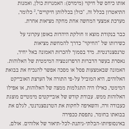
אותו כיחס של חיקוי (מימזיס): האמנויות כולן, ואמנות
2
התיאטרון בכלל זה, "כולן בכללותן חיקויים",
כלומר,
מערכת אמצעי המחשה אחת מחקה מציאות אחרת.
כבר בנקודת מוצא זו חולקת היהדות באופן עקרוני על
כשירותו של "החיקוי" כדרך להמחשת מציאות
טרנסצנדנטית. מיד בסמוך להכרזת האמונה באל יחיד,
נאסרת בעשר הדברות הרפרזנטציה המימטית של האלוהות.
האמונה שבאמצעות פסל או מסכה אפשר להנכיח את בבואת
האלוהים, היא המוביל על-פי התורה אל הערצת האובייקט
המימטי, כאילו היה התגלמות ממצה של האלוהות, או אפילו
האלוהות ממש. עבודת קודש של אובייקטים מימטיים מוצגת
כעבודה זרה, והשאיפה לחקות את הטרנסצנדנטי, לגלם את
בבואתו בחומר, נתפסת ככפירה
באינסופיותו-הבלתי-ניתנת-לכל-תיאור של אלוהים. אולם,