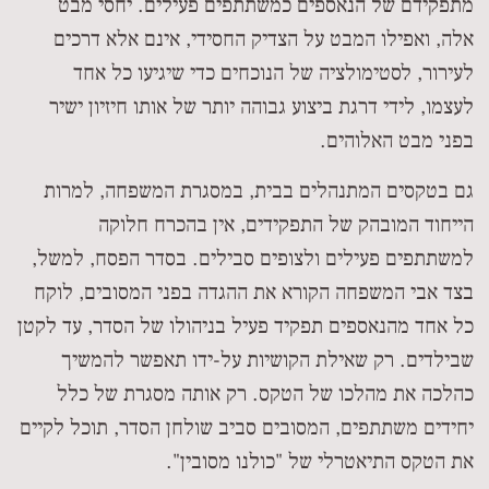
מתפקידם של הנאספים כמשתתפים פעילים. יחסי מבט
אלה, ואפילו המבט על הצדיק החסידי, אינם אלא דרכים
לעירור, לסטימולציה של הנוכחים כדי שיגיעו כל אחד
לעצמו, לידי דרגת ביצוע גבוהה יותר של אותו חיזיון ישיר
בפני מבט האלוהים.
גם בטקסים המתנהלים בבית, במסגרת המשפחה, למרות
הייחוד המובהק של התפקידים, אין בהכרח חלוקה
למשתתפים פעילים ולצופים סבילים. בסדר הפסח, למשל,
בצד אבי המשפחה הקורא את ההגדה בפני המסובים, לוקח
כל אחד מהנאספים תפקיד פעיל בניהולו של הסדר, עד לקטן
שבילדים. רק שאילת הקושיות על-ידו תאפשר להמשיך
כהלכה את מהלכו של הטקס. רק אותה מסגרת של כלל
יחידים משתתפים, המסובים סביב שולחן הסדר, תוכל לקיים
את הטקס התיאטרלי של "כולנו מסובין".