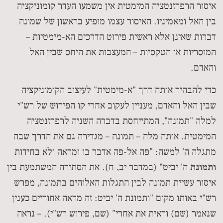
איסור הרפרזנטציה המימטית אין משמעו העדר קומוניקציה
בין האל ומאמיניו. האיסור עצמו מופיע בראשון של שמונה
דברות שאינן אלא ראשית פירוט הדרכים הא-מימטיות –
המוסריות או הטקסיות – המעצבות את היחס שבין האל
והאדם.
כדי להבהיר אותה דרך "א-מימטית" לעיצוב הקומוניקציה
שבין האל והאדם, מעניין לעקוב אחרי קו הפירוש של רש"י
למלה "תמונה", המתייחסת בדברה השניה לרפרזנטציה
המימטית. אותה מלה – תמונה – מגדירה גם את הדרך שבה
מתגלה ה' למשה: "פה אל-פה אדבר בו ומראה ולא בחידות
ותמונת
ה' יביט" (במדבר יב, ח). את הסתירה המשתמעת בין
איסור עשיית תמונה לבין התגלות האלוהים בתמונה, מפרש
רש"י באותו מקום "ותמונת ה' יביט: זה מראה אחוריים כענין
שנאמר (שם) וראית את אחרי" (שם, פירוש רש"י). – נראה