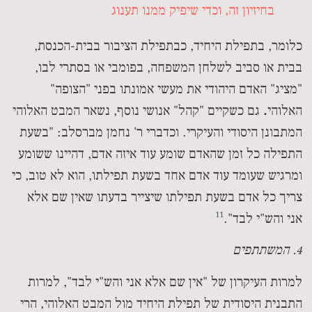
בחיזיון זה, וכדי שיפיק ממנו תענוג
כלומר, בתפילת היחיד, כבתפילת הציבור בבית-הכנסת,
בבית או סביב לשלחן המשפחה, בפומבי או בסתרי לבו,
"מציג" האדם היהודי את מעשי אמונתו בפני "הצופה"
האלוהי
.
גם כשקיים "קהל" אנושי נוסף, נשאר המבט האלוהי
המתבונן היסודי והעיקרי. וכדברי ר' נחמן מברסלב: "בשעת
התפילה כל זמן שהאדם שומע עוד איזה אדם, דהיינו ששומע
ומרגיש שעומד עוד אדם אחד בשעת תפילתו, הוא לא טוב, כי
צריך כל אדם בשעת תפילתו שיצייר בדעתו שאין שם אלא
11
אני והש"י לבד".
4. המשתתפים
למרות העיקרון של "אין שם אלא אני והש"י לבד", למרות
התבנית היסודית של תפילת היחיד מול המבט האלוהי, הרי