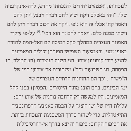
לנוכחותו, ואמצעים יחידים להנכחתו מחדש, לרה-אינקרנציה
שלו: "ויהי באכלם ויקח ישוע לחם ויברך ויבצע ויתן להם
ויאמר קחו אכלו זה הוא גופי: ויקח את הכוס ויברך ויתן להם
19
וישתו ממנה כלם: ויאמר להם זה הוא דמי".
על-פי עיקרי
האמונה הנוצרית במהלך טקס המיסה קם האל-המת לתחיה
באופן זמני, ובאמצעות תשמישי הפולחן יכולים המאמינים
להגיע לידי קומוניון איתו. חגי השנה הנוצרית (חג המולד, חג
הפסחה, חג השבועות וכד') משחזרים את אירועי חייו של
ה"משיח". וכך הם החזיונות הדתיים הנוצריים של
ימי-הביניים, בהם הוצג מחזה הייסורים (הפסיון) בפני קהל
המאמינים, היו למעשה רק הרחבה צורנית של אותו יחס:
עלילת חייו של ישו הוצגה על הבמה באמצעי הרפרזנטציה
התיאטרלית, כדי לשחזר בדרך המשכנעת והנוכחת ביותר,
את הסיפור הקדום; סיפור זה יצא בדרך אי-רוורסיבילית