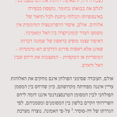
כעבודה זרה, והשאיפה לחקות את הטרנסצנדנטי,
לגלם את בבואתו בחומר, נתפסת ככפירה
באינסופיותו-הבלתי-ניתנת-לכל-תיאור של
אלוהים. אולם, איסור הרפרזנטציה המימטית אין
משמעו העדר קומוניקציה בין האל ומאמיניו.
האיסור עצמו מופיע בראשון של שמונה דברות
שאינן אלא ראשית פירוט הדרכים הא-מימטיות –
המוסריות או הטקסיות – המעצבות את היחס שבין
האל והאדם.
אולם, העובדה שסימני הפולחן אינם מחקים את האלוהות
עדיין איננה מפחיתה מקדושתם, כיון שהיחס בין המסמן
הפולחני לבין המסומן הטרנסצנדנטי איננו דומה ליחס
השרירותי הקיים בלשון בין המסומנים ומסמניהם, לפי
3
הגדרתו של דה-סוסיר.
על-פי האמונה, נוצרה מערכת