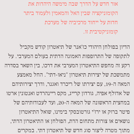
אור חדש על הדרך שבה מימשה היהדות את
הקומוניקציה שבין האל והמאמין ולעמוד ביתר
חדות על ייחוד מרכיביה של מערכת
קומוניקטיבית זו.
הדיון בפולחן היהודי כז'אנר של תיאטרון קודש מקביל
לתקופה של התרופפות האמונה הדתית בעולם המערבי. על
רקע זה מחפש התיאטרון המערבי את דרכו, בין השאר בסדרה
מתמשכת של יצירות תיאטרון "ניאו-דתי". החל מאמצע
המאה ה-19, עם יצירתו של ריכרד ואגנר, ודרך יצירותיהם
של אדולף אפיה, גורדון קרייג, מקס ריינהרדט ואנטונין ארטו
במחצית הראשונה של המאה ה-20, ועד לעבודותיהם של
פיטר ברוק או ירז'י גורטובסקי בימינו, שואל התיאטרון
נושאים או צורות מתחום הדת, הפולחן או התיאטרון הדתי,
מתוך מטרה ליצור סוג חדש של תיאטרון דתי. במקרים