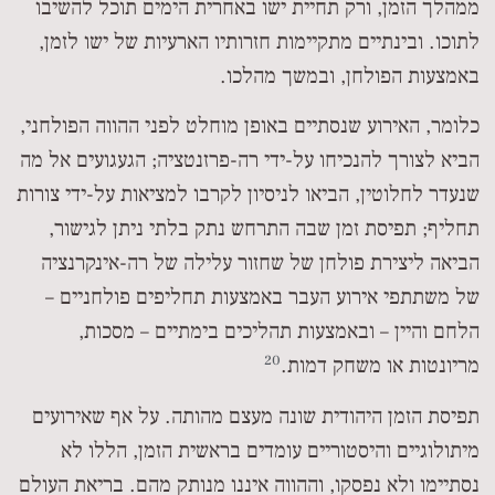
ממהלך הזמן, ורק תחיית ישו באחרית הימים תוכל להשיבו
לתוכו. ובינתיים מתקיימות חזרותיו הארעיות של ישו לזמן,
באמצעות הפולחן, ובמשך מהלכו.
כלומר, האירוע שנסתיים באופן מוחלט לפני ההווה הפולחני,
הביא לצורך להנכיחו על-ידי רה-פרזנטציה; הגעגועים אל מה
שנעדר לחלוטין, הביאו לניסיון לקרבו למציאות על-ידי צורות
תחליף; תפיסת זמן שבה התרחש נתק בלתי ניתן לגישור,
הביאה ליצירת פולחן של שחזור עלילה של רה-אינקרנציה
של משתתפי אירוע העבר באמצעות תחליפים פולחניים –
הלחם והיין – ובאמצעות תהליכים בימתיים – מסכות,
20
מריונטות או משחק דמות.
תפיסת הזמן היהודית שונה מעצם מהותה. על אף שאירועים
מיתולוגיים והיסטוריים עומדים בראשית הזמן, הללו לא
נסתיימו ולא נפסקו, וההווה איננו מנותק מהם. בריאת העולם