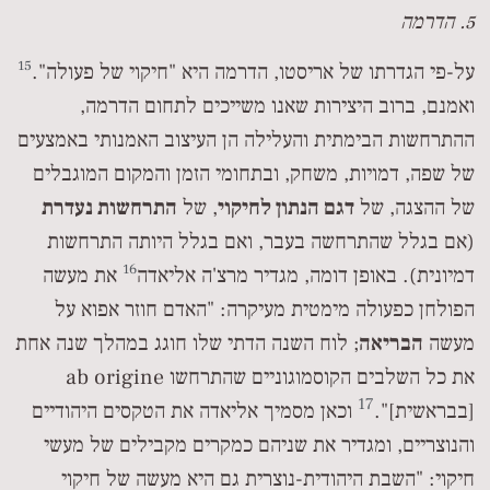
5. הדרמה
15
על-פי הגדרתו של אריסטו, הדרמה היא "חיקוי של פעולה".
ואמנם, ברוב היצירות שאנו משייכים לתחום הדרמה,
ההתרחשות הבימתית והעלילה הן העיצוב האמנותי באמצעים
של שפה, דמויות, משחק, ובתחומי הזמן והמקום המוגבלים
של ההצגה, של
דגם הנתון לחיקוי
, של
התרחשות נעדרת
(אם בגלל שהתרחשה בעבר, ואם בגלל היותה התרחשות
16
דמיונית). באופן דומה, מגדיר מרצ'ה אליאדה
את מעשה
הפולחן כפעולה מימטית מעיקרה: "האדם חוזר אפוא על
מעשה
הבריאה
; לוח השנה הדתי שלו חוגג במהלך שנה אחת
את כל השלבים הקוסמוגוניים שהתרחשו ab origine
17
[בבראשית]".
וכאן מסמיך אליאדה את הטקסים היהודיים
והנוצריים, ומגדיר את שניהם כמקרים מקבילים של מעשי
חיקוי: "השבת היהודית-נוצרית גם היא מעשה של חיקוי