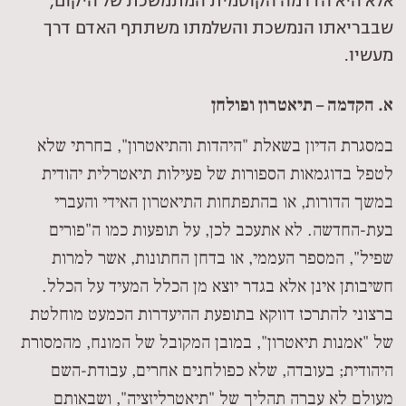
אלא היא הדרמה הקוסמית המתמשכת של היקום,
שבבריאתו הנמשכת והשלמתו משתתף האדם דרך
מעשיו.
א. הקדמה – תיאטרון ופולחן
במסגרת הדיון בשאלת "היהדות והתיאטרון", בחרתי שלא
לטפל בדוגמאות הספורות של פעילות תיאטרלית יהודית
במשך הדורות, או בהתפתחות התיאטרון האידי והעברי
בעת-החדשה. לא אתעכב לכן, על תופעות כמו ה"פורים
שפיל", המספר העממי, או בדחן החתונות, אשר למרות
חשיבותן אינן אלא בגדר יוצא מן הכלל המעיד על הכלל.
ברצוני להתרכז דווקא בתופעת ההיעדרות הכמעט מוחלטת
של "אמנות תיאטרון", במובן המקובל של המונח, מהמסורת
היהודית; בעובדה, שלא כפולחנים אחרים, עבודת-השם
מעולם לא עברה תהליך של "תיאטרליזציה", ושבאותם