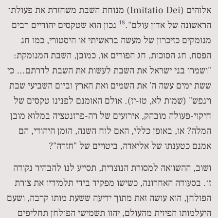
אלוהים (Imitatio Dei) מנוחת השבת משחזרת את פעולתו
18
הראשונה של אדון עולם".
נכון הוא שטקסים יהודיים רבים
מנומקים כזיכרון של מעשה בראשיתי או היסטורי, כמו חג
הפסח, חג הסוכות, חג הפורים או, כמובן, השבת המנומקת:
"ושמרו בני ישראל את השבת לעשות את השבת לדרתם… כי
ששת ימים עשה ה' את השמים ואת הארץ וביום השביעי שבת
וינפש" (שמות לא, טז-יז). אולם האומנם לפנינו טקסים של
חיקוי-פעולה מובהק, אירועים של רה-פרזנטציה במלוא מובן
המלה? או, באופן כללי, האם לוח השנה, הזמן היהודי, הם
אמנם כטענתו של אליאדה, ביטויים של "חזרה"?
ושוב, ההשוואה למסורת הנוצרית, תסייע לנו להבהיר נקודה
זו. בסעודה האחרונה, כשישו מפקיד בידי תלמידיו את צורת
הפולחן, הוא עושה זאת מתוך ידיעה ששעת מותו קרבה, ושעם
היעלמותו הפיזית מהעולם, יהוו תשמישי הפולחן תחליפים