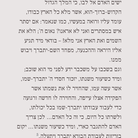
ישים האדם אל לבו, כי המלך הגדול
הקדוש-ברוך-הוא, אשר מלא כל הארץ כבודו,
עומד עליו ורואה במעשיו, כמו שנאמר: אם יסתר
איש במסתרים ואני לא אראנו? נאום ה'; הלא את
השמים ואת הארץ אני מלא! – בודאי מיד תגיע
אליו היראה וההכנעה, מפחד השם-יתברך ויבוש
ממנו.
וגם בשכבו על משכבר ידע לפני מי הוא שוכב;
ומיד כשיעור משנתו, יזכור חסדי ה' יתברך-שמו,
אשר עשה עמו, שהחזיר לו את נשמתו אשר
הפקידה אצלו עייפה, והחזירה לו חדשה ורגועה
כדי לעבוד עבודתו יתברך-שמו בכל יכולתו,
ולשרתו כל היום, כי זה כל האדם… לכן צריך
האדם להתגבר כארי, ומיד כשיעור משנתו… יקום
5
בזריזות לעבודת הבורא יתברך ויתעלה.