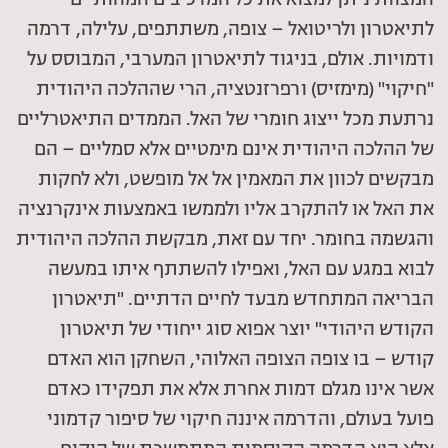
המצוות ניתן למצוא את כל המרכיבים המהותיים
לתיאטרון ולריטואל – צופה, משתתפים, עלילה, דרמה
ודמויות. אולם, בניגוד לתיאטרון המערבי, המבוסס על
"חיקוי" (מימזיס) ורפרזנטציה, הרי שההלכה היהודית
נרתעת מכל ייצוג חומרי של האל. הממדים התיאטרליים
של ההלכה היהודית אינם מימטיים אלא סמליים – הם
מבקשים לכוון את המאמין אל אל מופשט, ולא לחקות
את האל או להתקרב אליו ולממשו באמצעות אינקרנציה
והגשמה בחומר. יחד עם זאת, מבקשת ההלכה היהודית
לבוא במגע עם האל, ואפילו להשתתף איתו במעשה
הבריאה המתחדש מבעד לחיים הדתיים. "תיאטרון
הקודש היהודי" יוצר אפוא סוג ייחודי של תיאטרון
קודש – בו צופה הצופה האלוהי, השחקן הוא האדם
אשר אינו מגלם דמות אחרת אלא את תפקידו כאדם
פועל בעולם, והדרמה איננה חיקוי של סיפור קדמוני