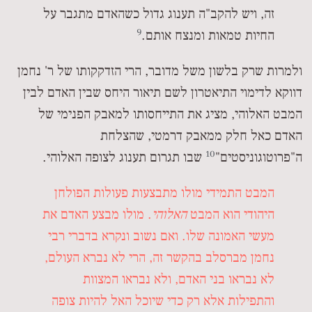
זה, ויש להקב"ה תענוג גדול כשהאדם מתגבר על
9
החיות טמאות ומנצח אותם.
ולמרות שרק בלשון משל מדובר, הרי הזדקקותו של ר' נחמן
דווקא לדימוי התיאטרון לשם תיאור היחס שבין האדם לבין
המבט האלוהי, מציג את התייחסותו למאבק הפנימי של
האדם כאל חלק ממאבק דרמטי, שהצלחת
10
ה"פרוטוגוניסטים"
שבו תגרום תענוג לצופה האלוהי.
המבט התמידי מולו מתבצעות פעולות הפולחן
היהודי הוא המבט
האלוהי
. מולו מבצע האדם את
מעשי האמונה שלו. ואם נשוב ונקרא בדברי רבי
נחמן מברסלב בהקשר זה, הרי לא נברא העולם,
לא נבראו בני האדם, ולא נבראו המצוות
והתפילות אלא רק כדי שיוכל האל להיות צופה