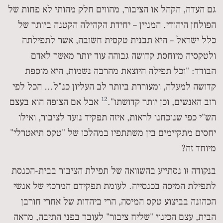
גם העדה, הקהל או הציבור, מהווים חלק מהותי לא פחות של
הפולחן היהודי. המניין – יחידת הקהילה הקטנה ביותר של
כלל ישראל – היא תבנית טקסית חשובה, אשר לתפילתה
ולטקסיה מיוחסת קדושה גבוהה עוד יותר מאשר לאדם
הבודד: "וכל תפילה היוצאת מהרבה נשמות, היא מוספת
קדושה למעלה, ומעוררת ביותר לב העליון כנ"ל… הכל לפי
12
רוב האנשים, וכן יותר קדושתו".
אבל אם הצופה הוא בעצם
הש"י כפי שנוכחנו לראות, איזה תפקיד נועד לציבור, ואילו
יחסים מתקיימים בין משתתפיו במהלכו של "טקס תיאטרלי"
מיוחד זה?
בנקודה זו נסתייע בהשוואה של תפילת הציבור בבית-הכנסת
לתפילת המיסה בכנסייה. לעומת תפקידם המרכזי של אנשי
הכהונה בביצוע טקס המיסה, הרי ביהדות של אחרי חורבן
הבית, עצם הכינוי "שליח ציבור" לעובר בפני התיבה, מראה